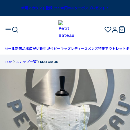
新規アカウント登録で1,100円OFFクーポンプレゼント！
セール
新商品
出産祝い
新生児
ベビー
キッズ
レディース
メンズ
特集
アウトレット
ボ
TOP
スナップ一覧
MAYOMON