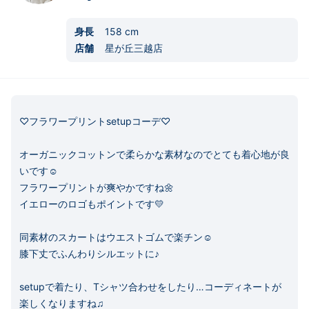
身長
158
cm
店舗
星が丘三越店
♡フラワープリントsetupコーデ♡

オーガニックコットンで柔らかな素材なのでとても着心地が良
いです☺︎

フラワープリントが爽やかですね🌼

イエローのロゴもポイントです💛

同素材のスカートはウエストゴムで楽チン☺︎

膝下丈でふんわりシルエットに♪

setupで着たり、Tシャツ合わせをしたり…コーディネートが