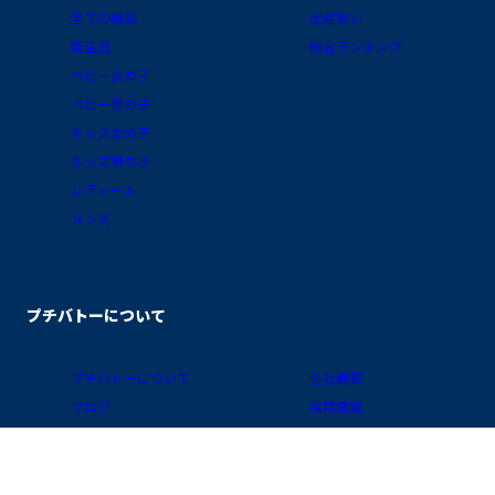
全ての商品
出産祝い
新生児
総合ランキング
ベビー女の子
ベビー男の子
キッズ女の子
キッズ男の子
レディース
メンズ
プチバトーについて
プチバトーについて
会社概要
ブログ
採用情報
素材ガイド
プライバシーポリシー
FAQ/お買物ガイド
サイトポリシー
会員プログラム
特定商取引に関する表示