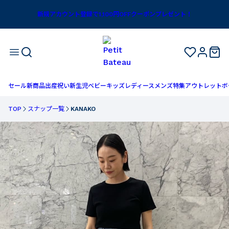
新規アカウント登録で1,100円OFFクーポンプレゼント！
セール
新商品
出産祝い
新生児
ベビー
キッズ
レディース
メンズ
特集
アウトレット
ボ
TOP
スナップ一覧
KANAKO