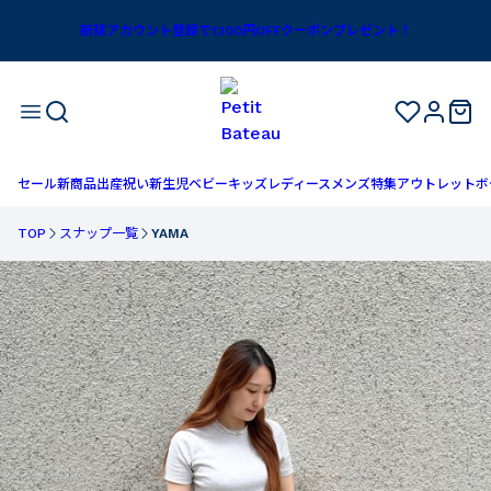
新規アカウント登録で1,100円OFFクーポンプレゼント！
セール
新商品
出産祝い
新生児
ベビー
キッズ
レディース
メンズ
特集
アウトレット
ボ
TOP
スナップ一覧
YAMA