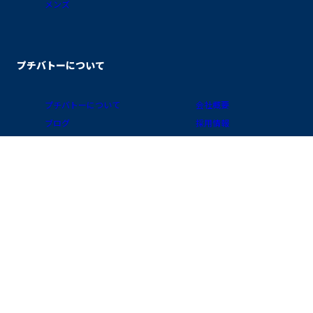
メンズ
プチバトーについて
プチバトーについて
会社概要
ブログ
採用情報
素材ガイド
プライバシーポリシー
FAQ/お買物ガイド
サイトポリシー
会員プログラム
特定商取引に関する表示
公式アプリ「クラブ・プチバトー」
国 / 地域
お問い合わせ
店舗検索