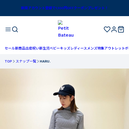
新規アカウント登録で1,100円OFFクーポンプレゼント！
セール
新商品
出産祝い
新生児
ベビー
キッズ
レディース
メンズ
特集
アウトレット
ボ
TOP
スナップ一覧
HARU.