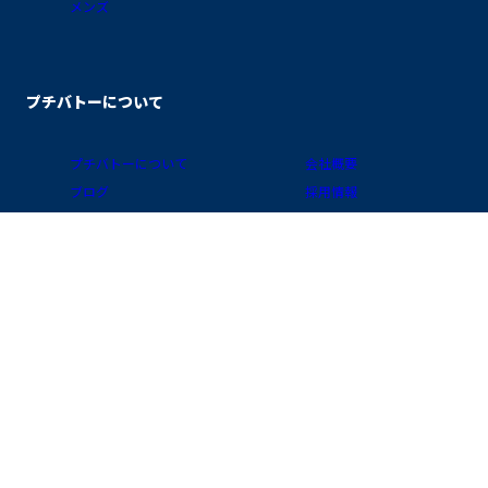
メンズ
プチバトーについて
プチバトーについて
会社概要
ブログ
採用情報
素材ガイド
プライバシーポリシー
FAQ/お買物ガイド
サイトポリシー
会員プログラム
特定商取引に関する表示
公式アプリ「クラブ・プチバトー」
国 / 地域
お問い合わせ
店舗検索