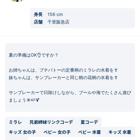
身長
156
cm
店舗
千里阪急店
夏の準備はOK👌ですか？

お姉ちゃんは、プチバトーの定番柄のミラレの水着を👙

妹ちゃんは、サンブレーカーと同じ柄の花柄の水着を👙

サンブレーカーで日除けしながら、プールや海でたくさん遊び
ミラレ
兄弟姉妹リンクコーデ
夏コーデ
キッズ 女の子
ベビー 女の子
ベビー 水着
キッズ 水着