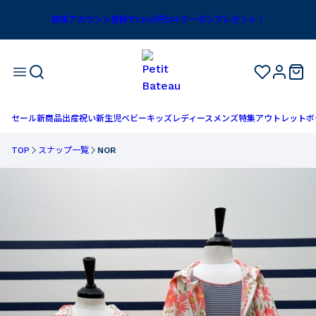
新規アカウント登録で1,100円OFFクーポンプレゼント！
セール
新商品
出産祝い
新生児
ベビー
キッズ
レディース
メンズ
特集
アウトレット
ボ
TOP
スナップ一覧
NOR