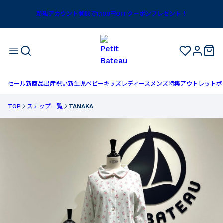
新規アカウント登録で1,100円OFFクーポンプレゼント！
セール
新商品
出産祝い
新生児
ベビー
キッズ
レディース
メンズ
特集
アウトレット
ボ
TOP
スナップ一覧
TANAKA