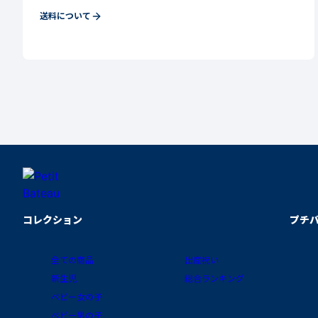
送料について
コレクション
プチ
全ての商品
出産祝い
新生児
総合ランキング
ベビー女の子
ベビー男の子