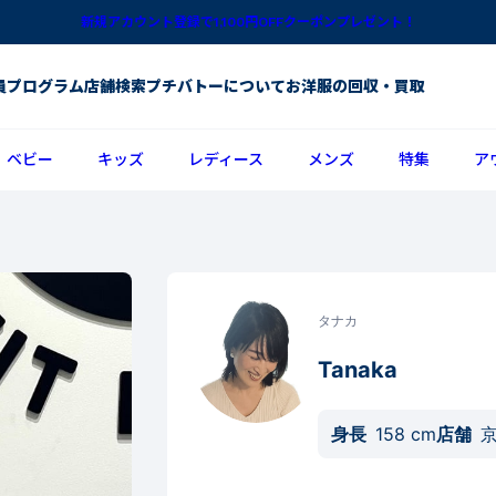
新規アカウント登録で1,100円OFFクーポンプレゼント！
員プログラム
店舗検索
プチバトーについて
お洋服の回収・買取
ベビー
キッズ
レディース
メンズ
特集
ア
タナカ
Tanaka
身長
158
cm
店舗