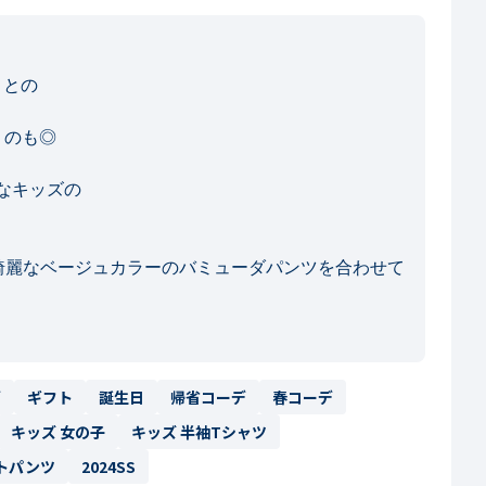
 との

うのも◎

キッズの

綺麗なベージュカラーのバミューダパンツを合わせて
デ
ギフト
誕生日
帰省コーデ
春コーデ
キッズ 女の子
キッズ 半袖Tシャツ
トパンツ
2024SS