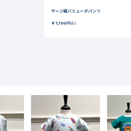
サージ織バミューダパンツ
￥
7,700
(税込)