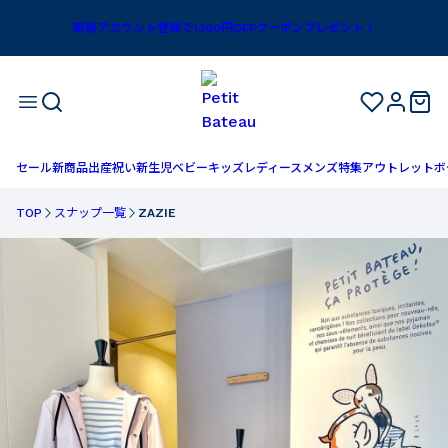
新規アカウント登録で1,100円OFFクーポンプレゼント！
セール
新商品
出産祝い
新生児
ベビー
キッズ
レディース
メンズ
特集
アウトレット
ボ
TOP
スナップ一覧
ZAZIE