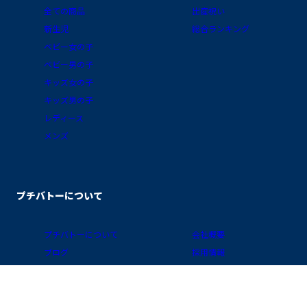
全ての商品
出産祝い
新生児
総合ランキング
ベビー女の子
ベビー男の子
キッズ女の子
キッズ男の子
レディース
メンズ
プチバトーについて
プチバトーについて
会社概要
ブログ
採用情報
素材ガイド
プライバシーポリシー
FAQ/お買物ガイド
サイトポリシー
会員プログラム
特定商取引に関する表示