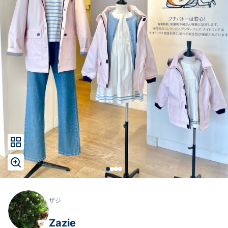
ザジ
Zazie