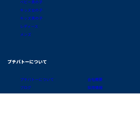
ベビー男の子
キッズ女の子
キッズ男の子
レディース
メンズ
プチバトーについて
プチバトーについて
会社概要
ブログ
採用情報
素材ガイド
プライバシーポリシー
FAQ/お買物ガイド
サイトポリシー
会員プログラム
特定商取引に関する表示
公式アプリ「クラブ・プチバトー」
国 / 地域
お問い合わせ
店舗検索