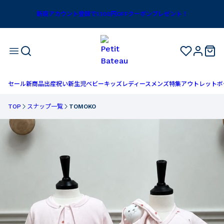
新規アカウント登録で1,100円OFFクーポンプレゼント！
セール
新商品
出産祝い
新生児
ベビー
キッズ
レディース
メンズ
特集
アウトレット
ボ
TOP
スナップ一覧
TOMOKO