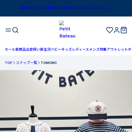
新規アカウント登録で1,100円OFFクーポンプレゼント！
セール
新商品
出産祝い
新生児
ベビー
キッズ
レディース
メンズ
特集
アウトレット
ボ
TOP
スナップ一覧
TOMOKO