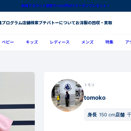
新規アカウント登録で1,100円OFFクーポンプレゼント！
員プログラム
店舗検索
プチバトーについて
お洋服の回収・買取
ベビー
キッズ
レディース
メンズ
特集
ア
トモコ
tomoko
身長
150
cm
店舗