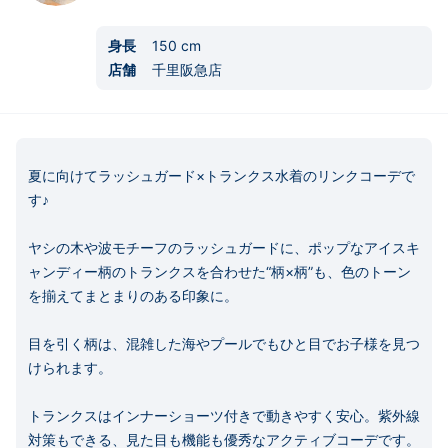
身長
150
cm
店舗
千里阪急店
夏に向けてラッシュガード×トランクス水着のリンクコーデで
す♪

ヤシの木や波モチーフのラッシュガードに、ポップなアイスキ
ャンディー柄のトランクスを合わせた“柄×柄”も、色のトーン
を揃えてまとまりのある印象に。

目を引く柄は、混雑した海やプールでもひと目でお子様を見つ
けられます。

トランクスはインナーショーツ付きで動きやすく安心。紫外線
対策もできる、見た目も機能も優秀なアクティブコーデです。