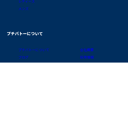
レディース
メンズ
プチバトーについて
プチバトーについて
会社概要
ブログ
採用情報
素材ガイド
プライバシーポリシー
FAQ/お買物ガイド
サイトポリシー
会員プログラム
特定商取引に関する表示
公式アプリ「クラブ・プチバトー」
国 / 地域
お問い合わせ
店舗検索