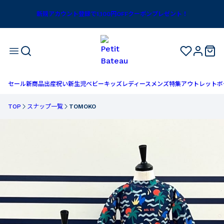
新規アカウント登録で1,100円OFFクーポンプレゼント！
セール
新商品
出産祝い
新生児
ベビー
キッズ
レディース
メンズ
特集
アウトレット
ボ
TOP
スナップ一覧
TOMOKO