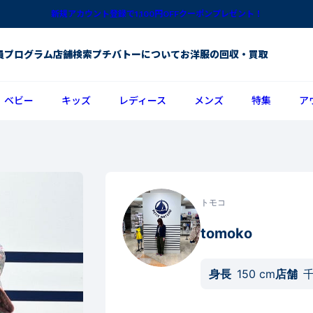
新規アカウント登録で1,100円OFFクーポンプレゼント！
員プログラム
店舗検索
プチバトーについて
お洋服の回収・買取
ベビー
キッズ
レディース
メンズ
特集
ア
トモコ
tomoko
身長
150
cm
店舗