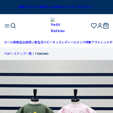
新規アカウント登録で1,100円OFFクーポンプレゼント！
セール
新商品
出産祝い
新生児
ベビー
キッズ
レディース
メンズ
特集
アウトレット
ボ
TOP
スナップ一覧
TOMOKO