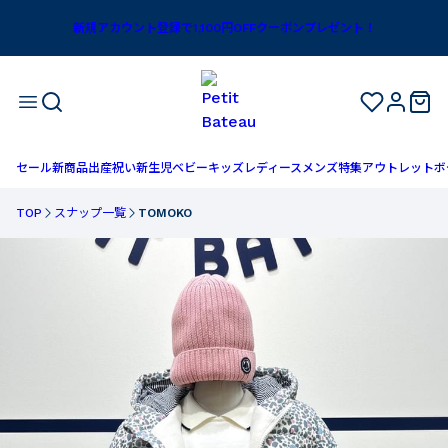
新規アカウント登録で1,100円OFFクーポンプレゼント！
セール
新商品
出産祝い
新生児
ベビー
キッズ
レディース
メンズ
特集
アウトレット
ボ
TOP
スナップ一覧
TOMOKO