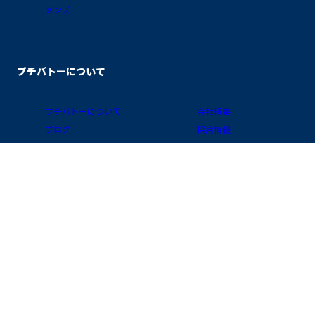
メンズ
プチバトーについて
プチバトーについて
会社概要
ブログ
採用情報
素材ガイド
プライバシーポリシー
FAQ/お買物ガイド
サイトポリシー
会員プログラム
特定商取引に関する表示
公式アプリ「クラブ・プチバトー」
国 / 地域
お問い合わせ
店舗検索