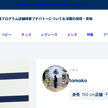
新規アカウント登録で1,100円OFFクーポンプレゼント！
員プログラム
店舗検索
プチバトーについて
お洋服の回収・買取
ベビー
キッズ
レディース
メンズ
特集
ア
トモコ
tomoko
身長
150
cm
店舗