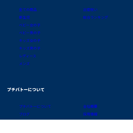
全ての商品
出産祝い
新生児
総合ランキング
ベビー女の子
ベビー男の子
キッズ女の子
キッズ男の子
レディース
メンズ
プチバトーについて
プチバトーについて
会社概要
ブログ
採用情報
素材ガイド
プライバシーポリシー
FAQ/お買物ガイド
サイトポリシー