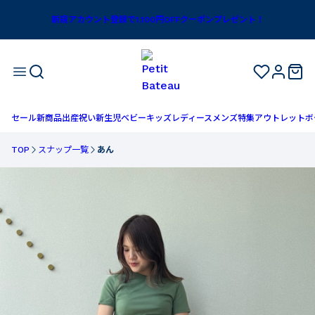
新規アカウント登録で1,100円OFFクーポンプレゼント！
セール
新商品
出産祝い
新生児
ベビー
キッズ
レディース
メンズ
特集
アウトレット
ボ
TOP
スナップ一覧
あん