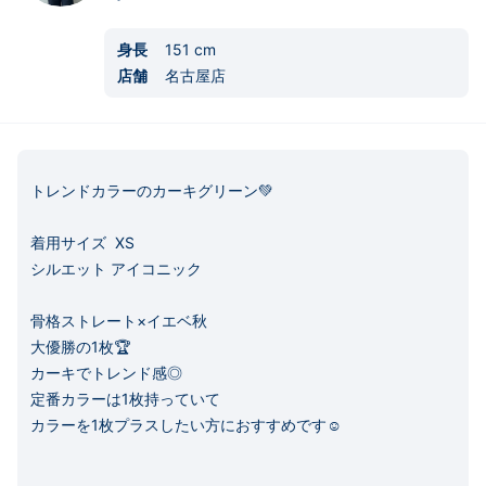
身長
151
cm
店舗
名古屋店
トレンドカラーのカーキグリーン💚

着用サイズ  XS

シルエット アイコニック

骨格ストレート×イエベ秋

大優勝の1枚🏆

カーキでトレンド感◎

定番カラーは1枚持っていて

カラーを1枚プラスしたい方におすすめです☺️
