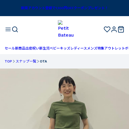
新規アカウント登録で1,100円OFFクーポンプレゼント！
セール
新商品
出産祝い
新生児
ベビー
キッズ
レディース
メンズ
特集
アウトレット
ボ
TOP
スナップ一覧
OTA