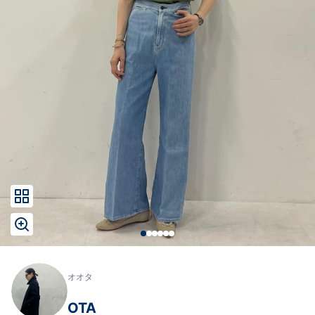
オオタ
OTA