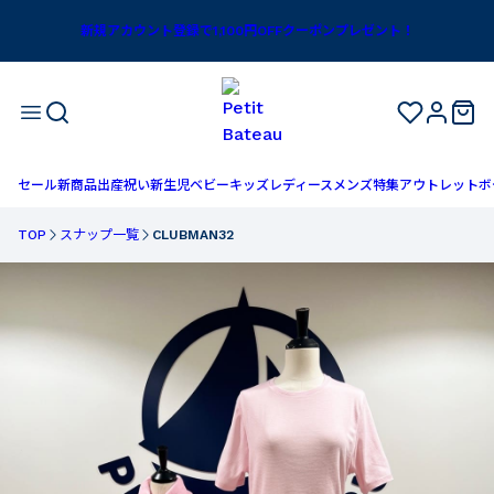
新規アカウント登録で1,100円OFFクーポンプレゼント！
セール
新商品
出産祝い
新生児
ベビー
キッズ
レディース
メンズ
特集
アウトレット
ボ
TOP
スナップ一覧
CLUBMAN32