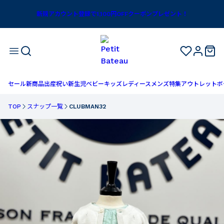
新規アカウント登録で1,100円OFFクーポンプレゼント！
セール
新商品
出産祝い
新生児
ベビー
キッズ
レディース
メンズ
特集
アウトレット
ボ
TOP
スナップ一覧
CLUBMAN32