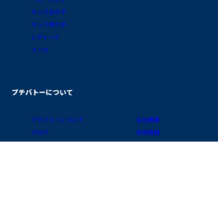
キッズ女の子
キッズ男の子
レディース
メンズ
プチバトーについて
プチバトーについて
会社概要
ブログ
採用情報
素材ガイド
プライバシーポリシー
FAQ/お買物ガイド
サイトポリシー
会員プログラム
特定商取引に関する表示
公式アプリ「クラブ・プチバトー」
国 / 地域
お問い合わせ
店舗検索