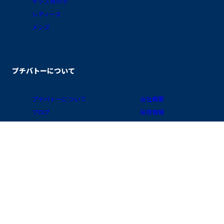
キッズ男の子
レディース
メンズ
プチバトーについて
プチバトーについて
会社概要
ブログ
採用情報
素材ガイド
プライバシーポリシー
FAQ/お買物ガイド
サイトポリシー
会員プログラム
特定商取引に関する表示
公式アプリ「クラブ・プチバトー」
国 / 地域
お問い合わせ
店舗検索