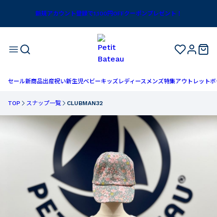
新規アカウント登録で1,100円OFFクーポンプレゼント！
セール
新商品
出産祝い
新生児
ベビー
キッズ
レディース
メンズ
特集
アウトレット
ボ
TOP
スナップ一覧
CLUBMAN32