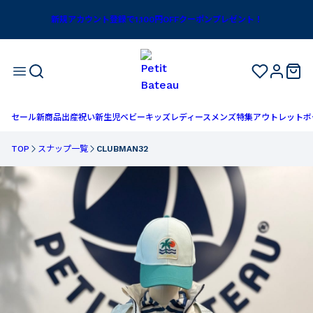
新規アカウント登録で1,100円OFFクーポンプレゼント！
セール
新商品
出産祝い
新生児
ベビー
キッズ
レディース
メンズ
特集
アウトレット
ボ
TOP
スナップ一覧
CLUBMAN32