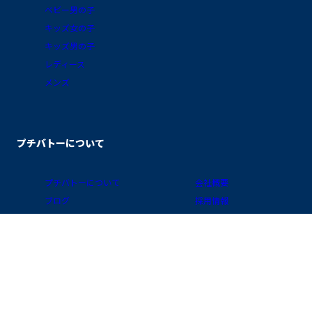
ベビー男の子
キッズ女の子
キッズ男の子
レディース
メンズ
プチバトーについて
プチバトーについて
会社概要
ブログ
採用情報
素材ガイド
プライバシーポリシー
FAQ/お買物ガイド
サイトポリシー
会員プログラム
特定商取引に関する表示
公式アプリ「クラブ・プチバトー」
国 / 地域
お問い合わせ
店舗検索