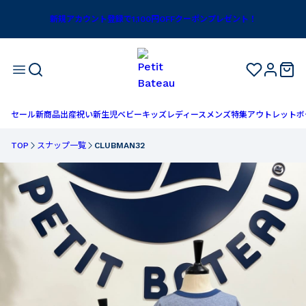
新規アカウント登録で1,100円OFFクーポンプレゼント！
セール
新商品
出産祝い
新生児
ベビー
キッズ
レディース
メンズ
特集
アウトレット
ボ
TOP
スナップ一覧
CLUBMAN32