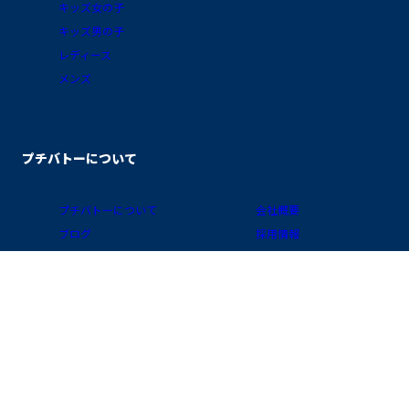
キッズ女の子
キッズ男の子
レディース
メンズ
プチバトーについて
プチバトーについて
会社概要
ブログ
採用情報
素材ガイド
プライバシーポリシー
FAQ/お買物ガイド
サイトポリシー
会員プログラム
特定商取引に関する表示
公式アプリ「クラブ・プチバトー」
国 / 地域
お問い合わせ
店舗検索