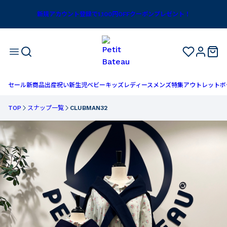
新規アカウント登録で1,100円OFFクーポンプレゼント！
セール
新商品
出産祝い
新生児
ベビー
キッズ
レディース
メンズ
特集
アウトレット
ボ
TOP
スナップ一覧
CLUBMAN32