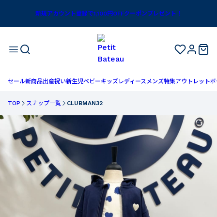
新規アカウント登録で1,100円OFFクーポンプレゼント！
セール
新商品
出産祝い
新生児
ベビー
キッズ
レディース
メンズ
特集
アウトレット
ボ
TOP
スナップ一覧
CLUBMAN32