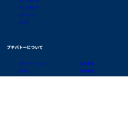
キッズ女の子
キッズ男の子
レディース
メンズ
プチバトーについて
プチバトーについて
会社概要
ブログ
採用情報
素材ガイド
プライバシーポリシー
FAQ/お買物ガイド
サイトポリシー
会員プログラム
特定商取引に関する表示
公式アプリ「クラブ・プチバトー」
国 / 地域
お問い合わせ
店舗検索