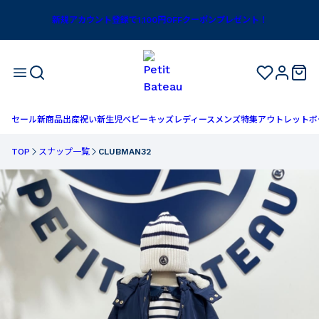
新規アカウント登録で1,100円OFFクーポンプレゼント！
セール
新商品
出産祝い
新生児
ベビー
キッズ
レディース
メンズ
特集
アウトレット
ボ
TOP
スナップ一覧
CLUBMAN32