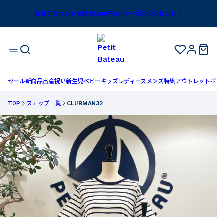
新規アカウント登録で1,100円OFFクーポンプレゼント！
セール
新商品
出産祝い
新生児
ベビー
キッズ
レディース
メンズ
特集
アウトレット
ボ
TOP
スナップ一覧
CLUBMAN32