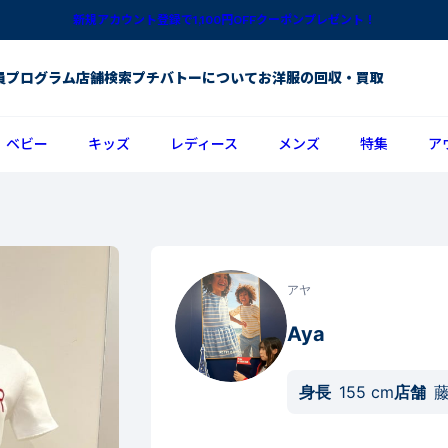
新規アカウント登録で1,100円OFFクーポンプレゼント！
員プログラム
店舗検索
プチバトーについて
お洋服の回収・買取
ベビー
キッズ
レディース
メンズ
特集
ア
アヤ
Aya
身長
155
cm
店舗