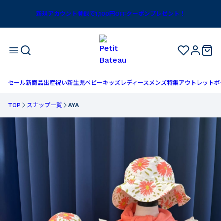
新規アカウント登録で1,100円OFFクーポンプレゼント！
セール
新商品
出産祝い
新生児
ベビー
キッズ
レディース
メンズ
特集
アウトレット
ボ
TOP
スナップ一覧
AYA