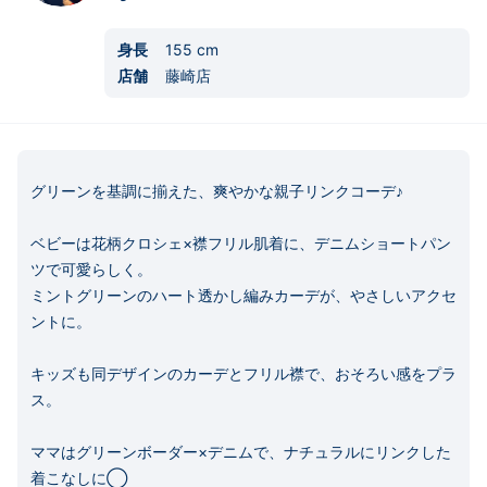
身長
155
cm
店舗
藤崎店
グリーンを基調に揃えた、爽やかな親子リンクコーデ♪

ベビーは花柄クロシェ×襟フリル肌着に、デニムショートパン
ツで可愛らしく。

ミントグリーンのハート透かし編みカーデが、やさしいアクセ
ントに。

キッズも同デザインのカーデとフリル襟で、おそろい感をプラ
ス。

ママはグリーンボーダー×デニムで、ナチュラルにリンクした
着こなしに◯