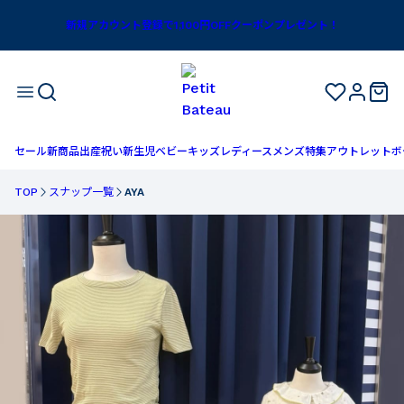
新規アカウント登録で1,100円OFFクーポンプレゼント！
セール
新商品
出産祝い
新生児
ベビー
キッズ
レディース
メンズ
特集
アウトレット
ボ
TOP
スナップ一覧
AYA