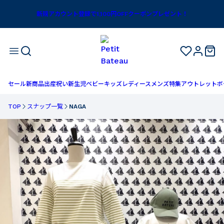
新規アカウント登録で1,100円OFFクーポンプレゼント！
セール
新商品
出産祝い
新生児
ベビー
キッズ
レディース
メンズ
特集
アウトレット
ボ
TOP
スナップ一覧
NAGA