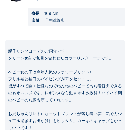
身長
169
cm
店舗
千里阪急店
親子リンクコーデのご紹介です！

グリーン✖️白で色目を合わせたカラーリンクコーデです。

ベビー女の子は今年人気のフラワープリント♪

フリル袖と袖口のパイピングがアクセントに。

後がすべて開く仕様なのでねんねのベビーでもお着替えできる
のもオススメです。レギンスなら動きやすさ抜群！ハイハイ期
のベビーのお膝も守ってくれます。

お兄ちゃんはレトロなヨットプリントが落ち着い雰囲気でカジ
ュアル過ぎずお出かけにもピッタリ。カーキのキャップもかっ
こいいです！
