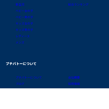
新生児
総合ランキング
ベビー女の子
ベビー男の子
キッズ女の子
キッズ男の子
レディース
メンズ
プチバトーについて
プチバトーについて
会社概要
ブログ
採用情報
素材ガイド
プライバシーポリシー
FAQ/お買物ガイド
サイトポリシー
会員プログラム
特定商取引に関する表示