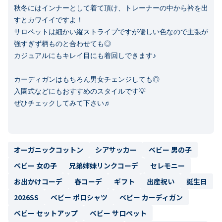
秋冬にはインナーとして着て頂け、トレーナーの中から衿を出
すとカワイイですよ！

サロペットは細かい縦ストライプですが優しい色なので主張が
強すぎず柄ものと合わせても◎

カジュアルにもキレイ目にも着回しできます♪

カーディガンはもちろん男女チェンジしても◎

入園式などにもおすすめのスタイルです💡

ぜひチェックしてみて下さい♬

オーガニックコットン
シアサッカー
ベビー 男の子
ベビー 女の子
兄弟姉妹リンクコーデ
セレモニー
お出かけコーデ
春コーデ
ギフト
出産祝い
誕生日
2026SS
ベビー ポロシャツ
ベビー カーディガン
ベビー セットアップ
ベビー サロペット