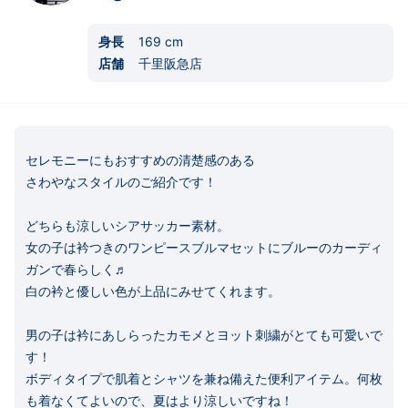
身長
169
cm
店舗
千里阪急店
セレモニーにもおすすめの清楚感のある

さわやなスタイルのご紹介です！

どちらも涼しいシアサッカー素材。

女の子は衿つきのワンピースブルマセットにブルーのカーディ
ガンで春らしく♬

白の衿と優しい色が上品にみせてくれます。

男の子は衿にあしらったカモメとヨット刺繍がとても可愛いで
す！

ボディタイプで肌着とシャツを兼ね備えた便利アイテム。何枚
も着なくてよいので、夏はより涼しいですね！
