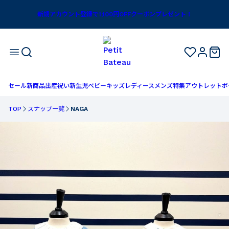
新規アカウント登録で1,100円OFFクーポンプレゼント！
セール
新商品
出産祝い
新生児
ベビー
キッズ
レディース
メンズ
特集
アウトレット
ボ
TOP
スナップ一覧
NAGA