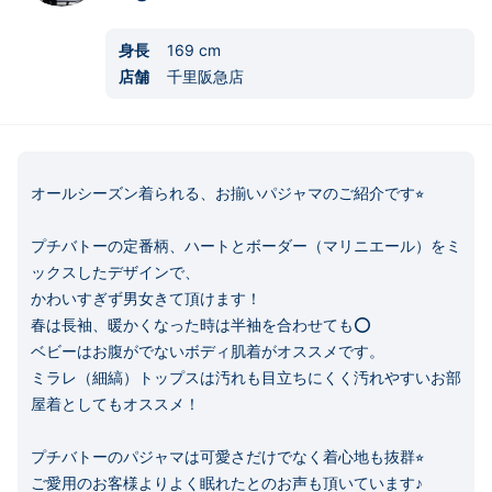
身長
169
cm
店舗
千里阪急店
オールシーズン着られる、お揃いパジャマのご紹介です⭐︎

プチバトーの定番柄、ハートとボーダー（マリニエール）をミ
ックスしたデザインで、

かわいすぎず男女きて頂けます！

春は長袖、暖かくなった時は半袖を合わせても⭕️

ベビーはお腹がでないボディ肌着がオススメです。

ミラレ（細縞）トップスは汚れも目立ちにくく汚れやすいお部
屋着としてもオススメ！

プチバトーのパジャマは可愛さだけでなく着心地も抜群⭐︎

ご愛用のお客様よりよく眠れたとのお声も頂いています♪
