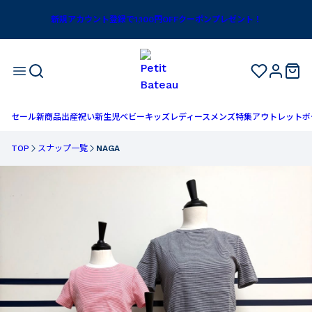
新規アカウント登録で1,100円OFFクーポンプレゼント！
セール
新商品
出産祝い
新生児
ベビー
キッズ
レディース
メンズ
特集
アウトレット
ボ
TOP
スナップ一覧
NAGA