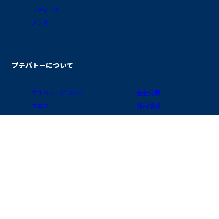
レディース
メンズ
プチバトーについて
プチバトーについて
会社概要
ブログ
採用情報
素材ガイド
プライバシーポリシー
FAQ/お買物ガイド
サイトポリシー
会員プログラム
特定商取引に関する表示
公式アプリ「クラブ・プチバトー」
国 / 地域
お問い合わせ
店舗検索